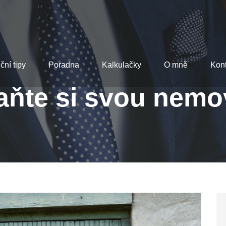
ční tipy
Poradna
Kalkulačky
O mně
Kont
ňte si svou nemo