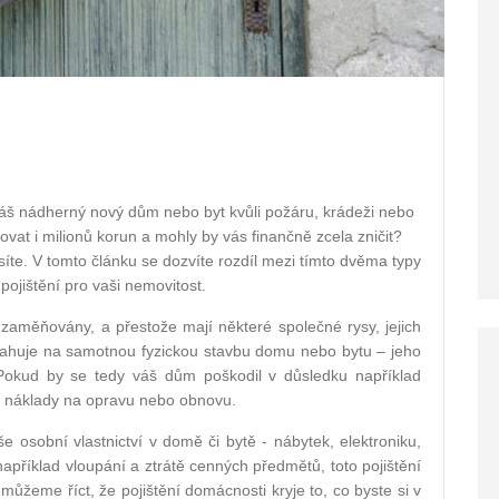
 váš nádherný nový dům nebo byt kvůli požáru, krádeži nebo
vat i milionů korun a mohly by vás finančně zcela zničit?
síte. V tomto článku se dozvíte rozdíl mezi tímto dvěma typy
pojištění pro vaši nemovitost.
 zaměňovány, a přestože mají některé společné rysy, jejich
vztahuje na samotnou fyzickou stavbu domu nebo bytu – jeho
 Pokud by se tedy váš dům poškodil v důsledku například
t náklady na opravu nebo obnovu.
e osobní vlastnictví v domě či bytě - nábytek, elektroniku,
apříklad vloupání a ztrátě cenných předmětů, toto pojištění
ůžeme říct, že pojištění domácnosti kryje to, co byste si v