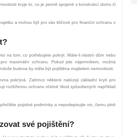
movitosti kryje to, co je pevně spojené s konstrukcí domu či
 majetku a mohou být pro vás klíčové pro finanční ochranu v
at?
visí na tom, co potřebujete pokrýt. Máte-li vlastní dům nebo
í pro maximální ochranu. Pokud jste nájemníkem, možná
rotože budova by měla být pojištěna majitelem nemovitosti.
ťovna pokrývá. Zatímco některé nabízejí základní krytí pro
ytují rozšířenou ochranu včetně škod způsobených například
 přečtěte pojistné podmínky a nepodepisujte nic, čemu plně
izovat své pojištění?