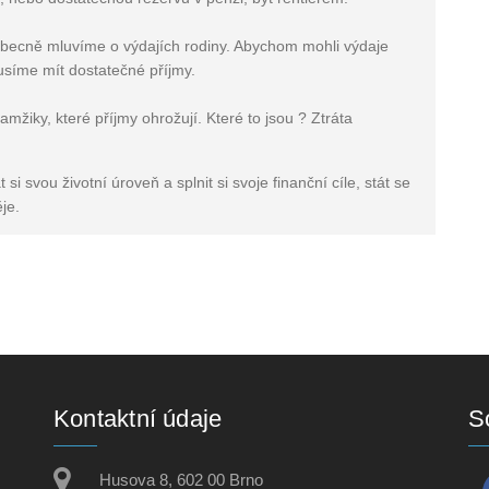
Obecně mluvíme o výdajích rodiny. Abychom mohli výdaje
usíme mít dostatečné příjmy.
amžiky, které příjmy ohrožují. Které to jsou ? Ztráta
i svou životní úroveň a splnit si svoje finanční cíle, stát se
je.
Kontaktní údaje
So
Husova 8, 602 00 Brno