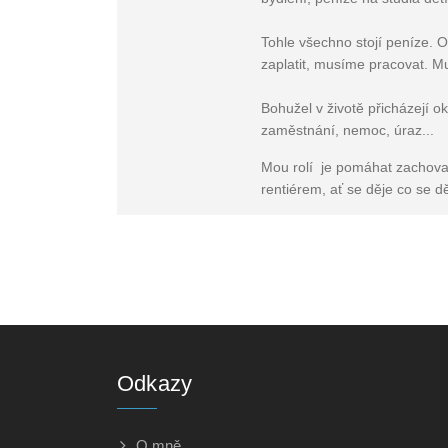
Tohle všechno stojí peníze. 
zaplatit, musíme pracovat. M
Bohužel v životě přicházejí ok
zaměstnání, nemoc, úraz...
Mou rolí je pomáhat zachovat s
rentiérem, ať se děje co se dě
Odkazy
O mně