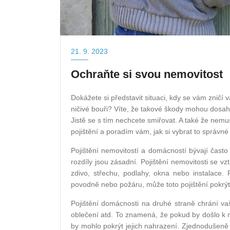
21. 9. 2023
Ochraňte si svou nemovitost
Dokážete si představit situaci, kdy se vám zničí
ničivé bouři? Víte, že takové škody mohou dosaho
Jistě se s tím nechcete smiřovat. A také že nemu
pojištění a poradím vám, jak si vybrat to správné 
Pojištění nemovitostí a domácností bývají často
rozdíly jsou zásadní. Pojištění nemovitosti se 
zdivo, střechu, podlahy, okna nebo instalace.
povodně nebo požáru, může toto pojištění pokrý
Pojištění domácnosti na druhé straně chrání vaš
oblečení atd. To znamená, že pokud by došlo k n
by mohlo pokrýt jejich nahrazení. Zjednodušeně m