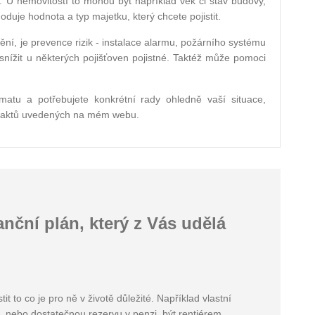
ů. U nemovitostí to mohou být například věk či stav budovy,
oduje hodnota a typ majetku, který chcete pojistit.
tění, je prevence rizik - instalace alarmu, požárního systému
snížit u některých pojišťoven pojistné. Taktéž může pomoci
matu a potřebujete konkrétní rady ohledně vaší situace,
ontaktů uvedených na mém webu.
nční plán, který z Vás udělá
 to co je pro ně v životě důležité. Například vlastní
í, nebo dostatečnou rezervu v penzi, být rentiérem.