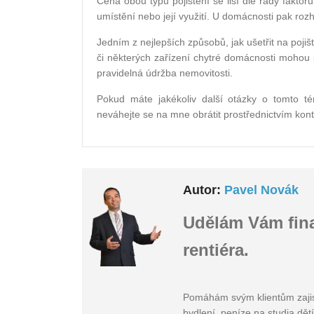
Cena obou typů pojištění se liší dle řady faktor
umístění nebo její využití. U domácnosti pak rozh
Jedním z nejlepších způsobů, jak ušetřit na pojiš
či některých zařízení chytré domácnosti mohou 
pravidelná údržba nemovitosti.
Pokud máte jakékoliv další otázky o tomto té
neváhejte se na mne obrátit prostřednictvím k
Autor:
Pavel Novák
Udělám Vám fina
rentiéra.
Pomáhám svým klientům zajistit
bydlení, peníze na studia dět