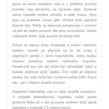
jasné ke konci loňského roku a v průběhu prvního
kvartálu roku letošního, se opravdu stalo. Úrokové
sazby hypoték prudce zdražily a stále rostou. Nyní
jsou na podobné úrovni jako zhruba před patnácti
dvaceti lety. Tehdy se dokonce pohybovaly v rozmezí
od pěti do sedmi procent. Ale ceny nemovitostí, včetně
rodinných domů, byly dvakrát až třikrát nižší.
Pokud se teprve dnes dostáváte k řešení vlastního
bydlení, musíte se připravit na to, že úroky z
půjčených peněz v rámci hypotečního úvěru budou
citelnou položkou vašeho rodinného rozpočtu.
Paradoxně pro vás ale může být výhodnější, když si
budete půjčovat vyšší částku. Čím vyšší je půjčená
částka, tím totiž může být i úroková sazba nižší. Pozor
ale – jen v řádech desetin procent.
Hypoteční kalkulačky vám to však obvykle neukážou.
V případě pětimilionové hypotéky může sazba
poskočit třeba až o půl procenta směrem dolů oproti
hypotéce v hodnotě 1,5 milionu korun.