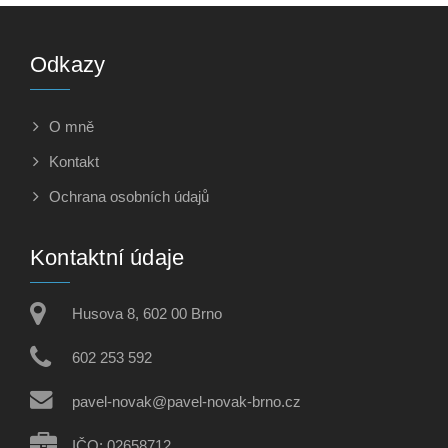
Odkazy
O mně
Kontakt
Ochrana osobních údajů
Kontaktní údaje
Husova 8, 602 00 Brno
602 253 592
pavel-novak@pavel-novak-brno.cz
IČO: 02658712