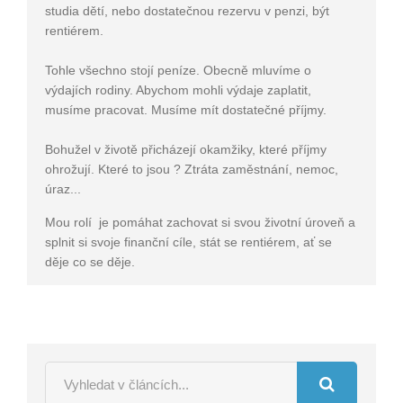
studia dětí, nebo dostatečnou rezervu v penzi, být
rentiérem.
Tohle všechno stojí peníze. Obecně mluvíme o
výdajích rodiny. Abychom mohli výdaje zaplatit,
musíme pracovat. Musíme mít dostatečné příjmy.
Bohužel v životě přicházejí okamžiky, které příjmy
ohrožují. Které to jsou ? Ztráta zaměstnání, nemoc,
úraz...
Mou rolí je pomáhat zachovat si svou životní úroveň a
splnit si svoje finanční cíle, stát se rentiérem, ať se
děje co se děje.