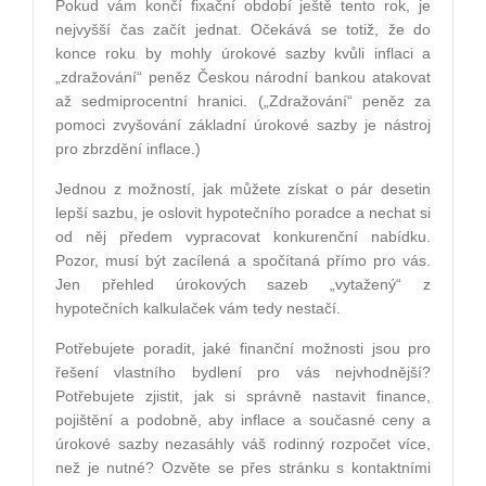
Pokud vám končí fixační období ještě tento rok, je
nejvyšší čas začít jednat. Očekává se totiž, že do
konce roku by mohly úrokové sazby kvůli inflaci a
„zdražování“ peněz Českou národní bankou atakovat
až sedmiprocentní hranici. („Zdražování“ peněz za
pomoci zvyšování základní úrokové sazby je nástroj
pro zbrzdění inflace.)
Jednou z možností, jak můžete získat o pár desetin
lepší sazbu, je oslovit hypotečního poradce a nechat si
od něj předem vypracovat konkurenční nabídku.
Pozor, musí být zacílená a spočítaná přímo pro vás.
Jen přehled úrokových sazeb „vytažený“ z
hypotečních kalkulaček vám tedy nestačí.
Potřebujete poradit, jaké finanční možnosti jsou pro
řešení vlastního bydlení pro vás nejvhodnější?
Potřebujete zjistit, jak si správně nastavit finance,
pojištění a podobně, aby inflace a současné ceny a
úrokové sazby nezasáhly váš rodinný rozpočet více,
než je nutné? Ozvěte se přes stránku s kontaktními