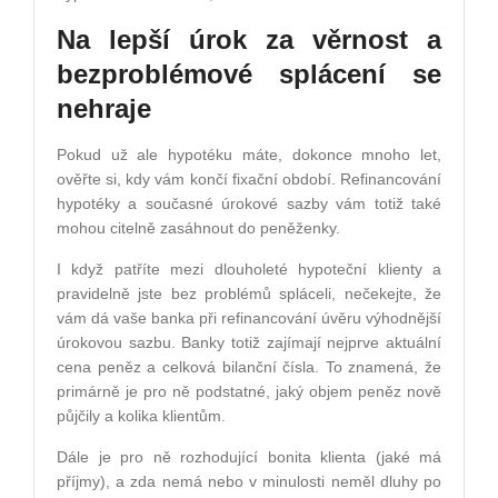
Na lepší úrok za věrnost a
bezproblémové splácení se
nehraje
Pokud už ale hypotéku máte, dokonce mnoho let,
ověřte si, kdy vám končí fixační období. Refinancování
hypotéky a současné úrokové sazby vám totiž také
mohou citelně zasáhnout do peněženky.
I když patříte mezi dlouholeté hypoteční klienty a
pravidelně jste bez problémů spláceli, nečekejte, že
vám dá vaše banka při refinancování úvěru výhodnější
úrokovou sazbu. Banky totiž zajímají nejprve aktuální
cena peněz a celková bilanční čísla. To znamená, že
primárně je pro ně podstatné, jaký objem peněz nově
půjčily a kolika klientům.
Dále je pro ně rozhodující bonita klienta (jaké má
příjmy), a zda nemá nebo v minulosti neměl dluhy po