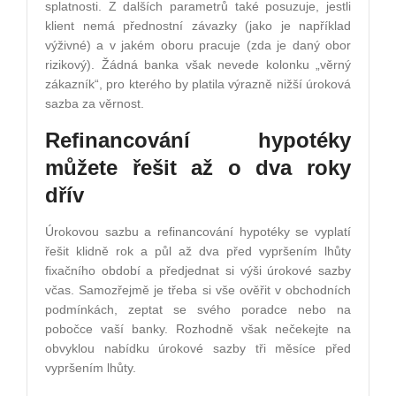
splatnosti. Z dalších parametrů také posuzuje, jestli
klient nemá přednostní závazky (jako je například
výživné) a v jakém oboru pracuje (zda je daný obor
rizikový). Žádná banka však nevede kolonku „věrný
zákazník“, pro kterého by platila výrazně nižší úroková
sazba za věrnost.
Refinancování hypotéky
můžete řešit až o dva roky
dřív
Úrokovou sazbu a refinancování hypotéky se vyplatí
řešit klidně rok a půl až dva před vypršením lhůty
fixačního období a předjednat si výši úrokové sazby
včas. Samozřejmě je třeba si vše ověřit v obchodních
podmínkách, zeptat se svého poradce nebo na
pobočce vaší banky. Rozhodně však nečekejte na
obvyklou nabídku úrokové sazby tři měsíce před
vypršením lhůty.