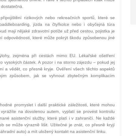
 dostatečná.
ipojištění rizikových nebo rekreačních sportů, které se
addleboarding, jízda na čtyřkolce nebo i obyčejná túra
ud mají nějaké zdravotní potíže už před cestou, pojistka je
ění odpovědnosti, které může pokrýt škodu způsobenou jiné
výlohy, zejména při cestách mimo EU. Lékařské ošetření
do vysokých částek. A pozor i na storno zájezdu – pokud jej
ní a vědět, co přesně kryje. Ověření všech těchto aspektů
nným způsobem, jak se vyhnout zbytečným komplikacím
odné promyslet i další praktické záležitosti, které mohou
 vyrážíte na dovolenou autem, vyplatí se provést kontrolu
ané asistenční služby, které platí i v zahraničí. Ne každé
eb se může výrazně lišit. Užitečné je znát, co přesně kryjí
áhradní auto) a mít uložený kontakt na asistenční linku.