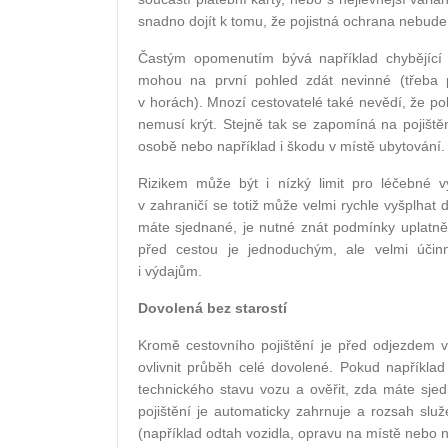
snadno dojít k tomu, že pojistná ochrana nebude
Častým opomenutím bývá například chybějící př
mohou na první pohled zdát nevinné (třeba p
v horách). Mnozí cestovatelé také nevědí, že pok
nemusí krýt. Stejně tak se zapomíná na pojišt
osobě nebo například i škodu v místě ubytování.
Rizikem může být i nízký limit pro léčebné 
v zahraničí se totiž může velmi rychle vyšplhat 
máte sjednané, je nutné znát podmínky uplatně
před cestou je jednoduchým, ale velmi úči
i výdajům.
Dovolená bez starostí
Kromě cestovního pojištění je před odjezdem vh
ovlivnit průběh celé dovolené. Pokud například
technického stavu vozu a ověřit, zda máte sjedn
pojištění je automaticky zahrnuje a rozsah služ
(například odtah vozidla, opravu na místě nebo n