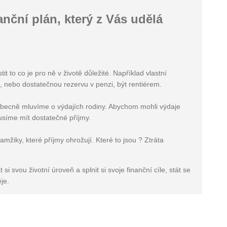
nční plán, který z Vás udělá
 to co je pro ně v životě důležité. Například vlastní
í, nebo dostatečnou rezervu v penzi, být rentiérem.
Obecně mluvíme o výdajích rodiny. Abychom mohli výdaje
usíme mít dostatečné příjmy.
amžiky, které příjmy ohrožují. Které to jsou ? Ztráta
i svou životní úroveň a splnit si svoje finanční cíle, stát se
je.