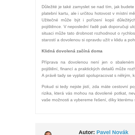
Důležité je také zamyslet se nad tím, jak budete
platební kartu, ale i určitou hotovost v místní m
Užitečné může být i pořízení kopií důležitý
pojištěnce. V neposlední řadě pak doporučuji ulož
situaci může tato drobnost rozhodnout o rychlos
starostí a dovolenou si opravdu užít v klidu a po
Klidná dovolená začíná doma
Příprava na dovolenou není jen o sbaleném
pojištění, financí a praktických detailů může r
A právě tady se vyplatí spolupracovat s někým, k
Pokud si tedy nejste jistí, zda máte cestovní 
rizika, která vás mohou na dovolené potkat, n
vaše možnosti a vybereme řešení, díky kterému s
Autor:
Pavel Novák