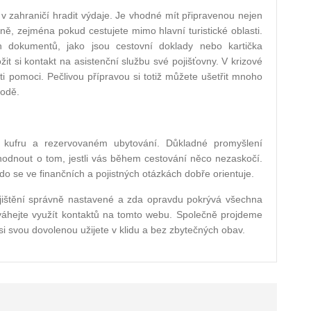
 v zahraničí hradit výdaje. Je vhodné mít připravenou nejen
ěně, zejména pokud cestujete mimo hlavní turistické oblasti.
ch dokumentů, jako jsou cestovní doklady nebo kartička
it si kontakt na asistenční službu své pojišťovny. V krizové
ti pomoci. Pečlivou přípravou si totiž můžete ušetřit mnoho
hodě.
 kufru a rezervovaném ubytování. Důkladné promyšlení
ozhodnout o tom, jestli vás během cestování něco nezaskočí.
do se ve finančních a pojistných otázkách dobře orientuje.
pojištění správně nastavené a zda opravdu pokrývá všechna
eváhejte využít kontaktů na tomto webu. Společně projdeme
i svou dovolenou užijete v klidu a bez zbytečných obav.