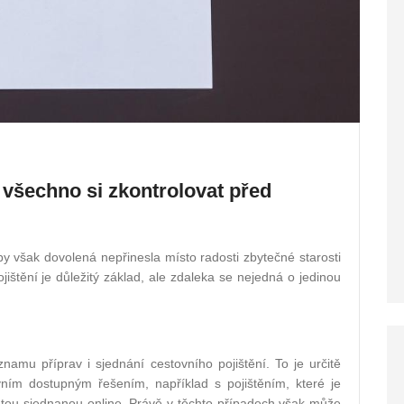
o všechno si zkontrolovat před
y však dovolená nepřinesla místo radosti zbytečné starosti
ojištění je důležitý základ, ale zdaleka se nejedná o jedinou
namu příprav i sjednání cestovního pojištění. To je určitě
vním dostupným řešením, například s pojištěním, které je
iantou sjednanou online. Právě v těchto případech však může