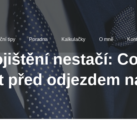
ční tipy
Poradna
Kalkulačky
O mně
Kont
jištění nestačí: C
t před odjezdem 