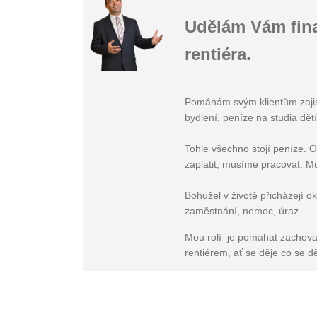
Udělám Vám fina
rentiéra.
Pomáhám svým klientům zajistit
bydlení, peníze na studia dět
Tohle všechno stojí peníze. 
zaplatit, musíme pracovat. M
Bohužel v životě přicházejí ok
zaměstnání, nemoc, úraz...
Mou rolí je pomáhat zachovat s
rentiérem, ať se děje co se dě